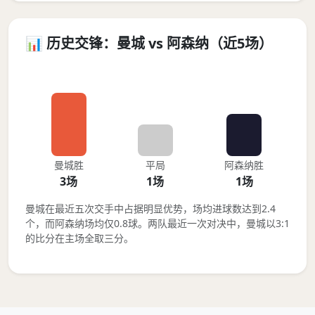
📊 历史交锋：曼城 vs 阿森纳（近5场）
曼城胜
平局
阿森纳胜
3场
1场
1场
曼城在最近五次交手中占据明显优势，场均进球数达到2.4
个，而阿森纳场均仅0.8球。两队最近一次对决中，曼城以3:1
的比分在主场全取三分。