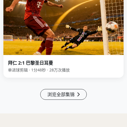
拜仁 2:1 巴黎圣日耳曼
单进球剪辑 · 1分48秒 · 28万次播放
浏览全部集锦