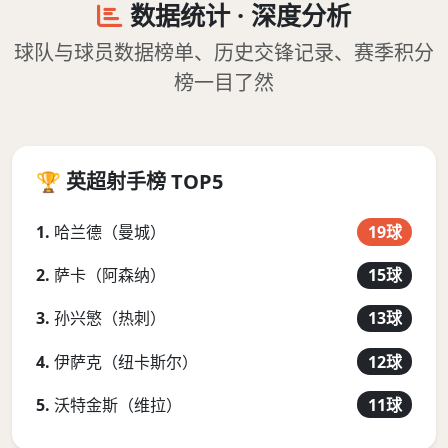
数据统计 · 深度分析
球队与球员数据榜单、历史交锋记录、赛季积分
榜一目了然
🏆 英超射手榜 TOP5
1.
哈兰德（曼城）
19球
2.
萨卡（阿森纳）
15球
3.
孙兴慜（热刺）
13球
4.
伊萨克（纽卡斯尔）
12球
5.
沃特金斯（维拉）
11球