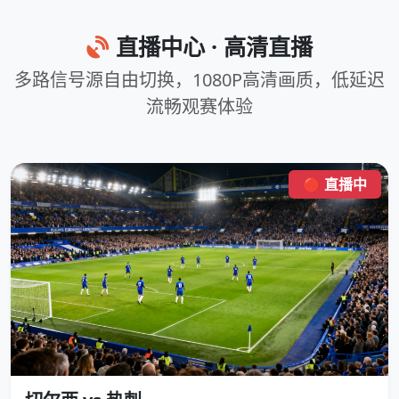
直播中心 · 高清直播
多路信号源自由切换，1080P高清画质，低延迟
流畅观赛体验
🔴 直播中