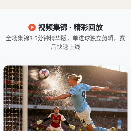
视频集锦 · 精彩回放
全场集锦3-5分钟精华版，单进球独立剪辑，赛
后快速上线