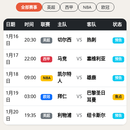
全部赛事
英超
西甲
NBA
欧冠
日期
时间
联赛
主队
客队
状态
1月16
20:30
切尔西
VS
热刺
英超
预告
日
1月17
22:00
马竞
VS
塞维利亚
西甲
预告
日
1月18
凯尔特
09:00
VS
雄鹿
NBA
预告
日
人
1月19
巴黎圣日
03:00
拜仁
VS
欧冠
焦点
日
耳曼
1月20
19:35
利物浦
VS
纽卡斯尔
英超
预告
日