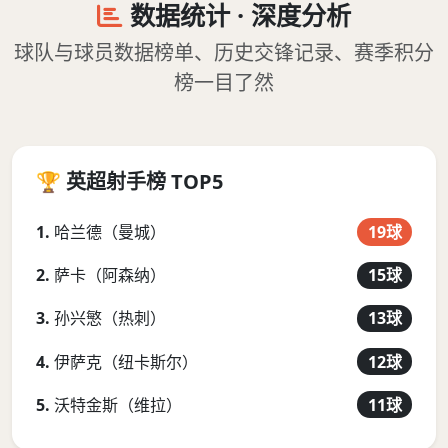
数据统计 · 深度分析
球队与球员数据榜单、历史交锋记录、赛季积分
榜一目了然
🏆 英超射手榜 TOP5
1.
哈兰德（曼城）
19球
2.
萨卡（阿森纳）
15球
3.
孙兴慜（热刺）
13球
4.
伊萨克（纽卡斯尔）
12球
5.
沃特金斯（维拉）
11球