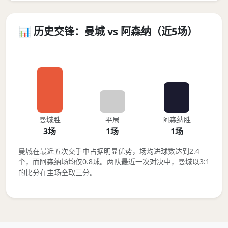
📊 历史交锋：曼城 vs 阿森纳（近5场）
曼城胜
平局
阿森纳胜
3场
1场
1场
曼城在最近五次交手中占据明显优势，场均进球数达到2.4
个，而阿森纳场均仅0.8球。两队最近一次对决中，曼城以3:1
的比分在主场全取三分。