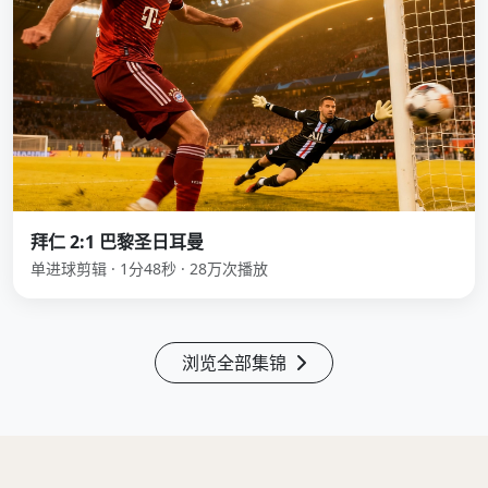
拜仁 2:1 巴黎圣日耳曼
单进球剪辑 · 1分48秒 · 28万次播放
浏览全部集锦