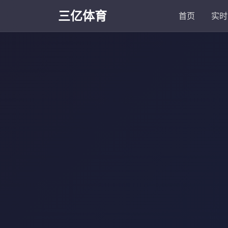
三亿体育
首页
实时