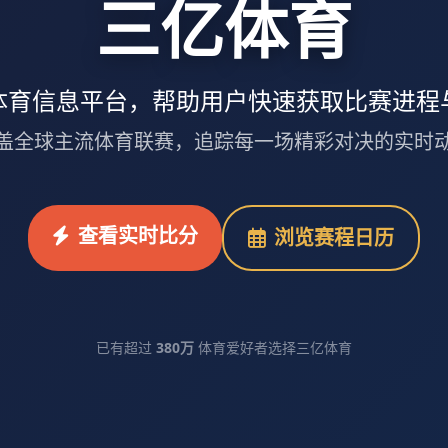
三亿体育
体育信息平台，帮助用户快速获取比赛进程
盖全球主流体育联赛，追踪每一场精彩对决的实时
查看实时比分
浏览赛程日历
已有超过
380万
体育爱好者选择三亿体育