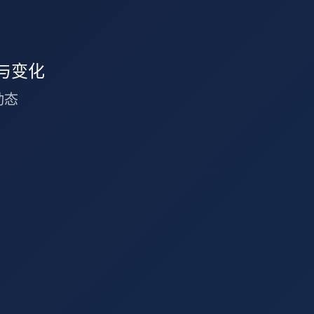
与变化
动态