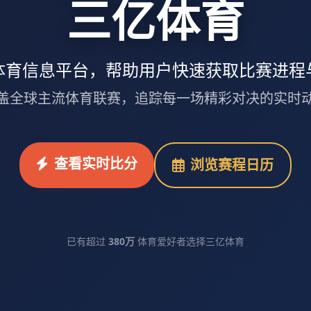
三亿体育
体育信息平台，帮助用户快速获取比赛进程
盖全球主流体育联赛，追踪每一场精彩对决的实时
查看实时比分
浏览赛程日历
已有超过
380万
体育爱好者选择三亿体育